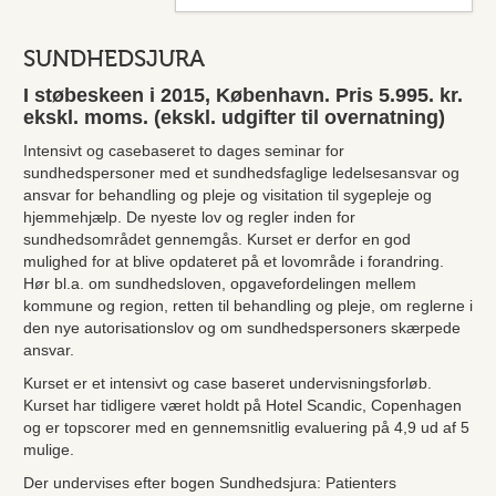
SUNDHEDSJURA
I støbeskeen i 2015, København. Pris 5.995. kr.
ekskl. moms. (ekskl. udgifter til overnatning)
Intensivt og casebaseret to dages seminar for
sundhedspersoner med et sundhedsfaglige ledelsesansvar og
ansvar for behandling og pleje og visitation til sygepleje og
hjemmehjælp. De nyeste lov og regler inden for
sundhedsområdet gennemgås. Kurset er derfor en god
mulighed for at blive opdateret på et lovområde i forandring.
Hør bl.a. om sundhedsloven, opgavefordelingen mellem
kommune og region, retten til behandling og pleje, om reglerne i
den nye autorisationslov og om sundhedspersoners skærpede
ansvar.
Kurset er et intensivt og case baseret undervisningsforløb.
Kurset har tidligere været holdt på Hotel Scandic, Copenhagen
og er topscorer med en gennemsnitlig evaluering på 4,9 ud af 5
mulige.
Der undervises efter bogen Sundhedsjura: Patienters