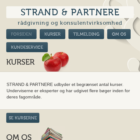
STRAND & PARTNERE
rådgivning og konsulentvirksomhed
FORSIDEN
KURSER
TILMELDING
OM OS
KUNDESERVICE
KURSER
STRAND & PARTNERE udbyder et begrænset antal kurser.
Underviserne er eksperter og har udgivet flere bøger inden for
deres fagområde.
SE KURSERNE
OM OS